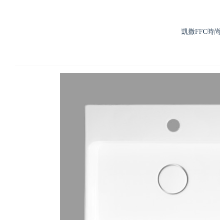
凱撒FFC時