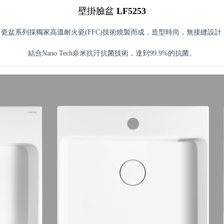
壁掛臉盆
LF5253
尚瓷盆系列採獨家高溫耐火瓷(FFC)技術燒製而成，造型時尚，無接縫設
結合Nano Tech奈米抗汙抗菌技術，達到99.9%的抗菌。