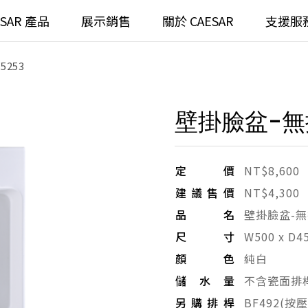
ESAR 產品
展示銷售
關於 CAESAR
支援服
253
通
臉盆)浴櫃組
浴室龍頭
壁掛臉盆-無排
全齡
請選擇產品
臉盆)
⼿持蓮蓬頭
/ 鏡面
浴缸
定價
NT$8,600
建議售價
NT$4,300
搜
浴室
無
品名
壁掛臉盆-
尺寸
W500 x D4
無
顏色
純白
儲水量
不含瓷面排
另購排桿
BF492(按壓