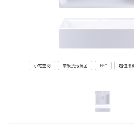
小宅空間
奈米抗污抗菌
FFC
超值推