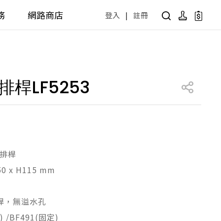
務
網路商店
登入
|
註冊
用設計方案
產品型號查詢
公共商用空間
桿LF5253
 / 樂齡
面盆 / 感應龍頭 / 拖布盆
便斗 / 馬桶 / 蹲便
販賣中商品
已下架商品
公共配件
尋產品
障礙衛浴設備方案
廚房空間
無排桿
50 x H115 mm
障礙衛浴
廚房龍頭
廚房盆
桿，無溢水孔
) /BF491(固定)