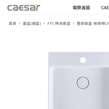
電漿滅菌
CA
首頁
面盆(臉盆)
FFC 時尚瓷盆
壁掛臉盆-無排桿LF5
產品分類查詢
衛浴空間
馬桶
面盆(
產品分類
溫水洗淨便座
面盆(
販賣中商品
已下架商品
機能電器
鏡櫃 
搜尋產品
浴室配件
整體