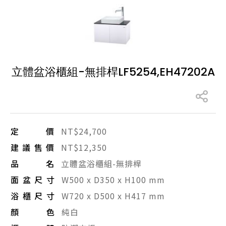
產品型號查詢
販賣中商品
已下架商品
立體盆浴櫃組-無排桿LF5254,EH47202A
搜尋產品
定價
NT$24,700
建議售價
NT$12,350
品名
立體盆浴櫃組-無排桿
面盆尺寸
W500 x D350 x H100 mm
浴櫃尺寸
W720 x D500 x H417 mm
顏色
純白