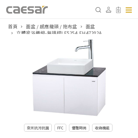
首頁
面盆 / 感應龍頭 / 拖布盆
面盆
立體盆浴櫃組-無排桿LF5254,EH47202A
產品分類查詢
產品分類
請選擇產品
販賣中商品
已下架商品
搜尋產品
奈米抗污抗菌
FFC
優雅時尚
收納機能