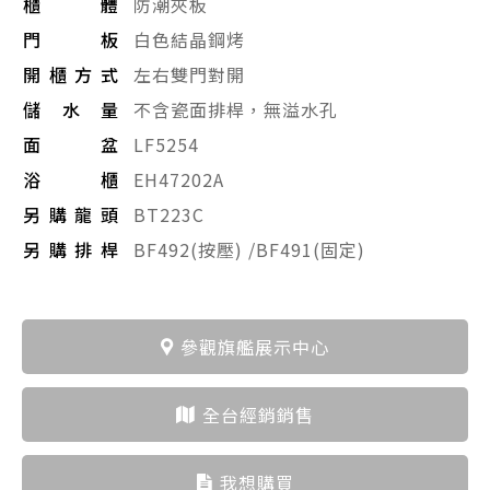
櫃體
防潮夾板
門板
白色結晶鋼烤
開櫃方式
左右雙門對開
儲水量
不含瓷面排桿，無溢水孔
面盆
LF5254
浴櫃
EH47202A
另購龍頭
BT223C
另購排桿
BF492(按壓) /BF491(固定)
參觀旗艦展示中心
全台經銷銷售
我想購買