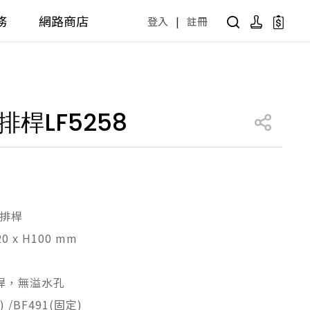
務
網路商店
登入
|
註冊
用設計方案
產品型號查詢
公共商用空間
桿LF5258
 / 樂齡
面盆 / 感應龍頭 / 拖布盆
便斗 / 馬桶 / 蹲便
販賣中商品
已下架商品
公共配件
尋產品
障礙衛浴設備方案
廚房空間
無排桿
20 x H100 mm
障礙衛浴
廚房龍頭
廚房盆
桿，無溢水孔
) /BF491(固定)