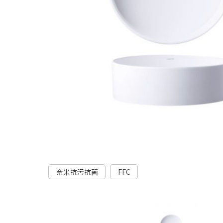
奈米抗污抗菌
FFC