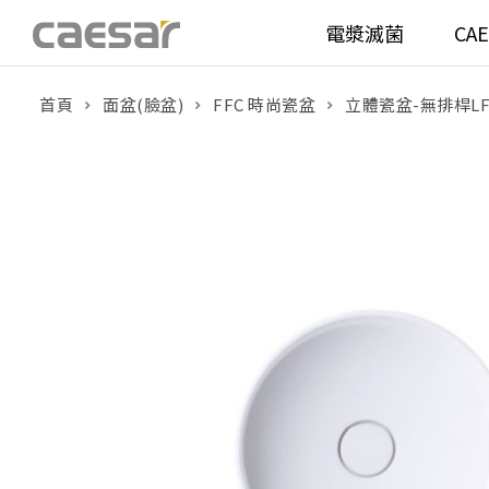
電漿滅菌
CA
首頁
面盆(臉盆)
FFC 時尚瓷盆
立體瓷盆-無排桿LF5
產品分類查詢
衛浴空間
馬桶
面盆(
產品分類
溫水洗淨便座
面盆(
販賣中商品
已下架商品
機能電器
鏡櫃 
搜尋產品
浴室配件
整體