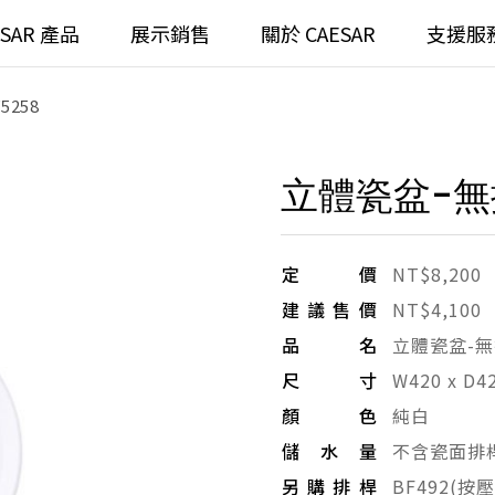
ESAR 產品
展示銷售
關於 CAESAR
支援服
258
通
臉盆)浴櫃組
浴室龍頭
立體瓷盆-無排
全齡
請選擇產品
臉盆)
⼿持蓮蓬頭
/ 鏡面
浴缸
定價
NT$8,200
建議售價
NT$4,100
搜
浴室
無
品名
立體瓷盆-
尺寸
W420 x D4
無
顏色
純白
儲水量
不含瓷面排
另購排桿
BF492(按壓