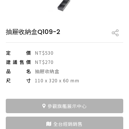
產品型號查詢
抽屜收納盒Q109-2
販賣中商品
已下架商品
搜尋產品
定價
NT$530
建議售價
NT$270
品名
抽屜收納盒
尺寸
110 x 320 x 60 mm
參觀旗艦展示中心
全台經銷銷售