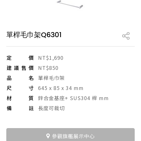
產品型號查詢
單桿毛巾架Q6301
販賣中商品
已下架商品
搜尋產品
定價
NT$1,690
建議售價
NT$850
品名
單桿毛巾架
尺寸
645 x 85 x 34 mm
材質
鋅合金基座+ SUS304 桿 mm
備註
長度可裁切
參觀旗艦展示中心