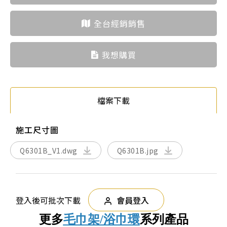
全台經銷銷售
我想購買
檔案下載
施工尺寸圖
Q6301B_V1.dwg
Q6301B.jpg
登入後可批次下載
會員登入
更多
毛巾架/浴巾環
系列產品