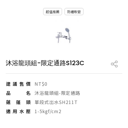
產品型號查詢
超值推薦
防纏軟管
販賣中商品
已下架商品
搜尋產品
沐浴龍頭組-限定通路S123C
建議售價
NT$0
品名
沐浴龍頭組-限定通路
蓮蓬頭
單段式出水SH211T
適用水壓
1-5kgf/cm2