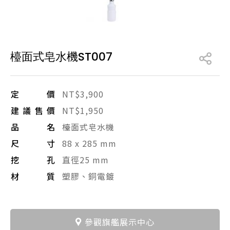
產品型號查詢
檯面式皂水機ST007
販賣中商品
已下架商品
搜尋產品
定價
NT$3,900
建議售價
NT$1,950
品名
檯面式皂水機
尺寸
88 x 285 mm
挖孔
直徑25 mm
材質
塑膠、銅電鍍
參觀旗艦展示中心