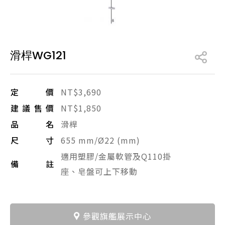
產品型號查詢
滑桿WG121
販賣中商品
已下架商品
搜尋產品
定價
NT$3,690
建議售價
NT$1,850
品名
滑桿
尺寸
655 mm/Ø22 (mm)
適用塑膠/金屬軟管及Q110掛
備註
座、皂盤可上下移動
參觀旗艦展示中心