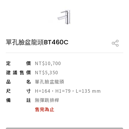
產品型號查詢
販賣中商品
已下架商品
單孔臉盆龍頭BT460C
搜尋產品
定價
NT$10,700
建議售價
NT$5,350
品名
單孔臉盆龍頭
尺寸
H=164，H1=79，L=135 mm
備註
無彈跳排桿
售完為止