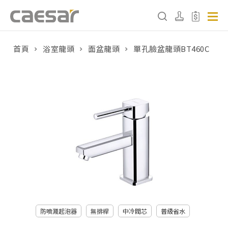
首頁
浴室龍頭
面盆龍頭
單孔臉盆龍頭BT460C
產品分類查詢
產品分類
請選擇產品
販賣中商品
已下架商品
搜尋產品
防噴濺起泡器
無排桿
中冷閥芯
普級省水