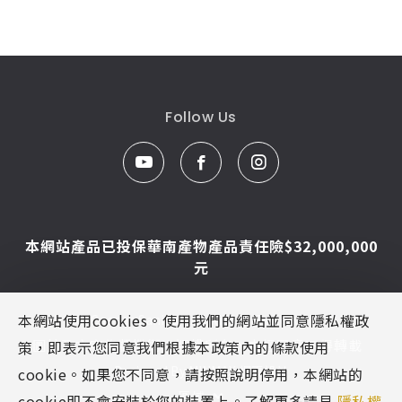
Follow Us
本網站產品已投保華南產物產品責任險$32,000,000
元
本網站使用cookies。使用我們的網站並同意隱私權政
© Caesar Sanitar. All Rights Reserved.
圖片及文字為凱撒衛浴版權所有，未經同意不得轉載
策，即表示您同意我們根據本政策內的條款使用
Designed By
MINMAX 網頁設計
cookie。如果您不同意，請按照說明停用，本網站的
區域
cookie即不會安裝於您的裝置上。了解更多請見
隱私權