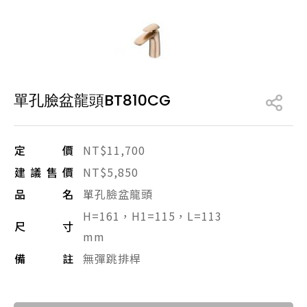
產品型號查詢
販賣中商品
已下架商品
單孔臉盆龍頭BT810CG
搜尋產品
定價
NT$11,700
建議售價
NT$5,850
品名
單孔臉盆龍頭
H=161，H1=115，L=113
尺寸
mm
備註
無彈跳排桿