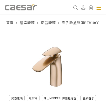
首頁
浴室龍頭
面盆龍頭
單孔臉盆龍頭BT810CG
產品分類查詢
產品分類
請選擇產品
販賣中商品
已下架商品
搜尋產品
烤漆龍頭
無排桿
瑞士NEOPERL防濺起泡器
普級省水