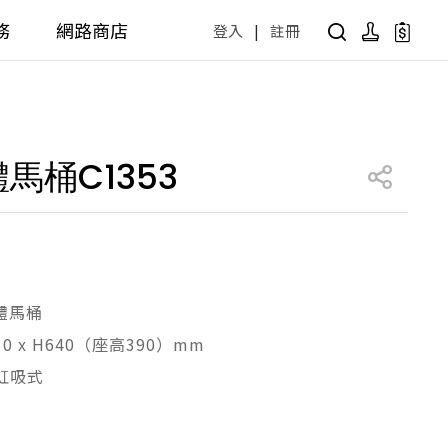
務
網路商店
登入
|
註冊
用設計方案
產品型號查詢
公共商用空間
馬桶C1353
 / 樂齡
面盆 / 感應龍頭 / 拖布盆
便斗 / 馬桶 / 蹲便
販賣中商品
已下架商品
公共配件
尋產品
障礙衛浴設備方案
廚房空間
體馬桶
710 x H640（座高390）mm
障礙衛浴
廚房龍頭
射虹吸式
廚房盆