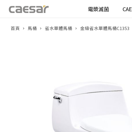
電漿滅菌
CA
首頁
馬桶
省水單體馬桶
金級省水單體馬桶C1353
產品分類查詢
衛浴空間
馬桶
面盆(
產品分類
溫水洗淨便座
面盆(
販賣中商品
已下架商品
機能電器
鏡櫃 
搜尋產品
浴室配件
整體