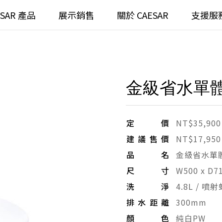
ESAR 產品
展示銷售
關於 CAESAR
支援服
通
臉盆)浴櫃組
浴室龍頭
金級省水單體
全齡
請選擇產品
臉盆)
⼿持蓮蓬頭
/ 鏡面
浴缸
定價
NT$35,900
建議售價
NT$17,950
搜
浴室
無
品名
金級省水單
尺寸
W500 x D
無
洗淨
4.8L / 噴
排水距離
300mm
顏色
純白PW