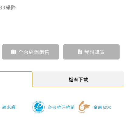
M233緩降
全台經銷銷售
我想購買
檔案下載
親水膜
奈米抗汙抗菌
金級省水