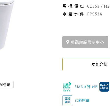
馬桶便座
C1353 / 
水箱水件
FP953A
參觀旗艦展示中心
功能介紹
30管距
SIAA抗菌技術
管路施釉