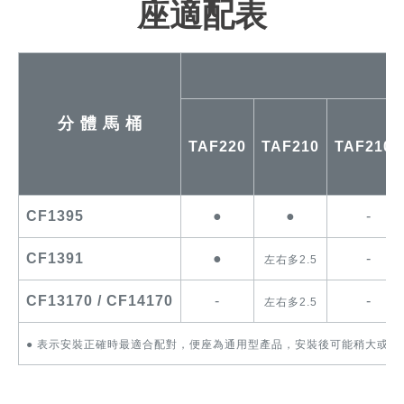
座適配表
分 體 馬 桶
TAF220
TAF210
TAF210L
CF1395
●
●
-
CF1391
●
-
左右多2.5
CF13170 / CF14170
-
-
左右多2.5
●
表示安裝正確時最適合配對，便座為通用型產品，安