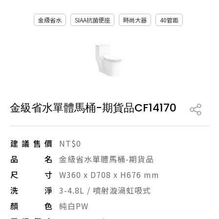
產品型號查詢
金級省水
SIAA抗菌便座
時尚大器
40管距
販賣中商品
已下架商品
搜尋產品
金級省水單體馬桶-期貨品CF14170
建議售價
NT$0
品名
金級省水單體馬桶-期貨品
尺寸
W360 x D708 x H676 mm
洗淨
3-4.8L / 噴射漩渦虹吸式
顏色
純白PW