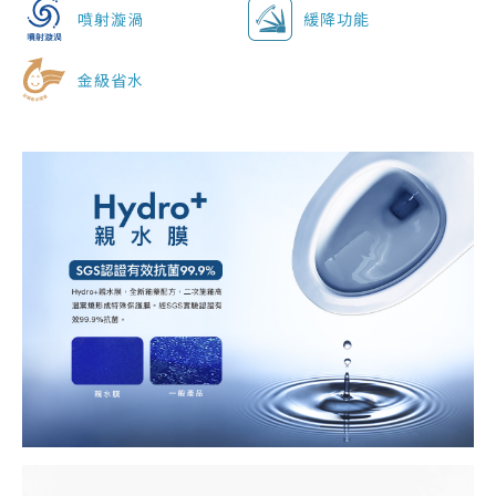
噴射漩渦
緩降功能
金級省水