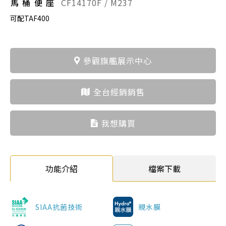
馬桶便座
CF14170F / M237
可配TAF400
參觀旗艦展示中心
全台經銷銷售
我想購買
功能介紹
檔案下載
SIAA抗菌技術
親水膜