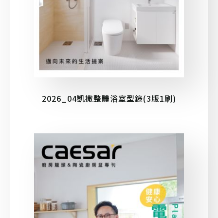
2026_04凱撒整體浴室型錄(3版1刷)