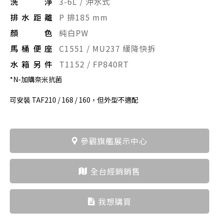
洗淨
3-6L / 沖水式
排水距離
P 排185 mm
顏色
純白PW
馬桶便座
C1551 / MU237 緩降快拆
水箱另件
T1152 / FP840RT
*N-加購奈米抗菌
可安裝 TAF210 / 168 / 160，但外型不適配
參觀旗艦展示中心
全台經銷銷售
我想購買