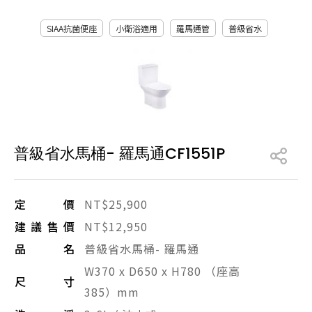
產品型號查詢
SIAA抗菌便座
小衛浴適用
羅馬通管
普級省水
販賣中商品
已下架商品
搜尋產品
普級省水馬桶- 羅馬通CF1551P
定價
NT$25,900
建議售價
NT$12,950
品名
普級省水馬桶- 羅馬通
W370 x D650 x H780 （座高
尺寸
385）mm